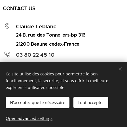
CONTACT US
Claude Leblanc
24 B. rue des Tonneliers-bp 316
21200 Beaune cedex-France
03 80 22 45 10
comconseillerietonneliers@gmail.com
Ce site utilise des cookies pour permettre le bon
fonctionnement, la sécurité, et vous offrir la meilleure
expérience utilisateur possible.
24 Bis Rue des Tonneliers, 21200 Beaune cedex-France
Cookies
N'acceptez que le nécessaire
Tout accepter
Languages
Open advanced settings
Français
American English